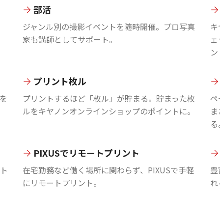
部活
ジャンル別の撮影イベントを随時開催。プロ写真
キ
家も講師としてサポート。
ェ
ン
プリント枚ル
を
プリントするほど「枚ル」が貯まる。貯まった枚
ペ
ルをキヤノンオンラインショップのポイントに。
ま
る
PIXUSでリモートプリント
ント
在宅勤務など働く場所に関わらず、PIXUSで手軽
豊
にリモートプリント。
れ