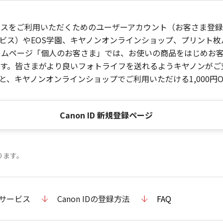
ービスをご利用いただくためのユーザーアカウント（お客さま登録情
ビス）やEOS学園、キヤノンオンラインショップ、プリント
ンホームページ「個人のお客さま」では、お使いの商品をはじめ
。皆さまがより良いフォトライフを送れるようキヤノンがご支援
、キヤノンオンラインショップでご利用いただける1,000円O
Canon ID 新規登録ページ
ります。
のサービス
Canon IDの登録方法
FAQ