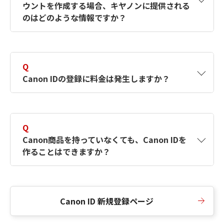
ウントを作成する場合、キヤノンに提供される
何ですか？Canon IDの作成方法は？
をご確認く
のはどのような情報ですか？
ださい。
A
キヤノンはメールアドレスと一部の情報（お客
さまが共有設定しているもの）をお客さまが選
Q
択したサービスから取得します。アカウントを
Canon IDの登録に料金は発生しますか？
簡単に作成できるように、この情報を使用して
Canon IDの登録フォームを入力します。
A
Canon IDの登録には料金は発生しません。
Q
Canon商品を持っていなくても、Canon IDを
作ることはできますか？
A
Canon商品をお持ちでなくても、Canon IDを作
ることができます。
Canon ID 新規登録ページ