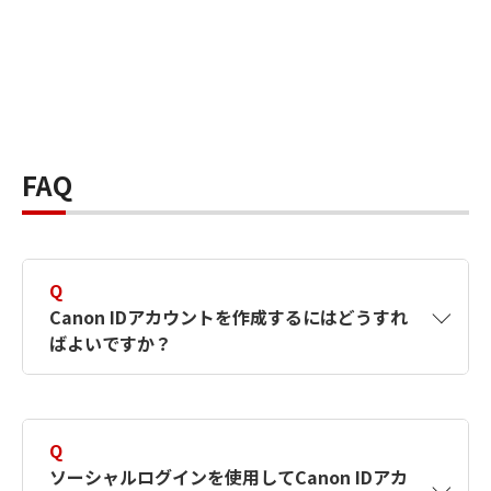
FAQ
Q
Canon IDアカウントを作成するにはどうすれ
ばよいですか？
A
Canon IDアカウントは、氏名、メールアドレス
とパスワードを入力して作成できます。ソーシ
Q
ャルログインを使用して作成することもできま
ソーシャルログインを使用してCanon IDアカ
す。詳しい作成方法は
【カメラ】Canon IDとは