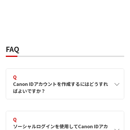
FAQ
Q
Canon IDアカウントを作成するにはどうすれ
ばよいですか？
A
Canon IDアカウントは、氏名、メールアドレス
とパスワードを入力して作成できます。ソーシ
Q
ャルログインを使用して作成することもできま
ソーシャルログインを使用してCanon IDアカ
す。詳しい作成方法は
【カメラ】Canon IDとは