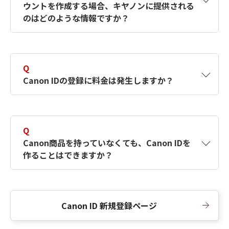
ウントを作成する場合、キヤノンに提供される
何ですか？Canon IDの作成方法は？
をご確認く
のはどのような情報ですか？
ださい。
A
キヤノンはメールアドレスと一部の情報（お客
さまが共有設定しているもの）をお客さまが選
Q
択したサービスから取得します。アカウントを
Canon IDの登録に料金は発生しますか？
簡単に作成できるように、この情報を使用して
Canon IDの登録フォームを入力します。
A
Canon IDの登録には料金は発生しません。
Q
Canon商品を持っていなくても、Canon IDを
作ることはできますか？
A
Canon商品をお持ちでなくても、Canon IDを作
ることができます。
Canon ID 新規登録ページ