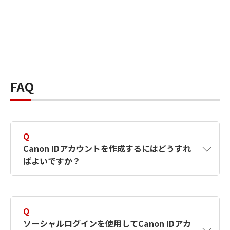
FAQ
Q
Canon IDアカウントを作成するにはどうすれ
ばよいですか？
A
Canon IDアカウントは、氏名、メールアドレス
とパスワードを入力して作成できます。ソーシ
Q
ャルログインを使用して作成することもできま
ソーシャルログインを使用してCanon IDアカ
す。詳しい作成方法は
【カメラ】Canon IDとは