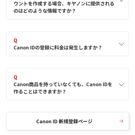
ウントを作成する場合、キヤノンに提供される
何ですか？Canon IDの作成方法は？
をご確認く
のはどのような情報ですか？
ださい。
A
キヤノンはメールアドレスと一部の情報（お客
さまが共有設定しているもの）をお客さまが選
Q
択したサービスから取得します。アカウントを
Canon IDの登録に料金は発生しますか？
簡単に作成できるように、この情報を使用して
Canon IDの登録フォームを入力します。
A
Canon IDの登録には料金は発生しません。
Q
Canon商品を持っていなくても、Canon IDを
作ることはできますか？
A
Canon商品をお持ちでなくても、Canon IDを作
ることができます。
Canon ID 新規登録ページ