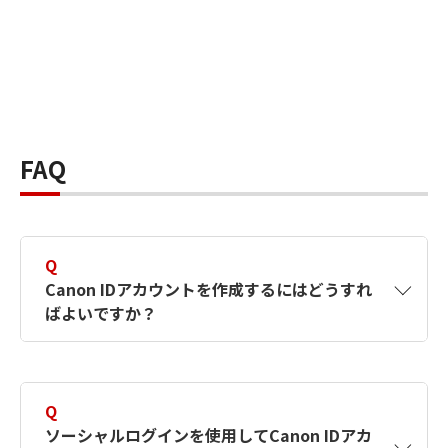
FAQ
Q
Canon IDアカウントを作成するにはどうすれ
ばよいですか？
A
Canon IDアカウントは、氏名、メールアドレス
とパスワードを入力して作成できます。ソーシ
Q
ャルログインを使用して作成することもできま
ソーシャルログインを使用してCanon IDアカ
す。詳しい作成方法は
【カメラ】Canon IDとは