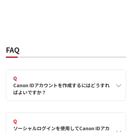
FAQ
Q
Canon IDアカウントを作成するにはどうすれ
ばよいですか？
A
Canon IDアカウントは、氏名、メールアドレス
とパスワードを入力して作成できます。ソーシ
Q
ャルログインを使用して作成することもできま
ソーシャルログインを使用してCanon IDアカ
す。詳しい作成方法は
【カメラ】Canon IDとは