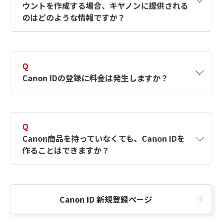
ウントを作成する場合、キヤノンに提供される
何ですか？Canon IDの作成方法は？
をご確認く
のはどのような情報ですか？
ださい。
A
キヤノンはメールアドレスと一部の情報（お客
さまが共有設定しているもの）をお客さまが選
Q
択したサービスから取得します。アカウントを
Canon IDの登録に料金は発生しますか？
簡単に作成できるように、この情報を使用して
Canon IDの登録フォームを入力します。
A
Canon IDの登録には料金は発生しません。
Q
Canon商品を持っていなくても、Canon IDを
作ることはできますか？
A
Canon商品をお持ちでなくても、Canon IDを作
ることができます。
Canon ID 新規登録ページ