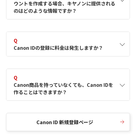
ウントを作成する場合、キヤノンに提供される
何ですか？Canon IDの作成方法は？
をご確認く
のはどのような情報ですか？
ださい。
A
キヤノンはメールアドレスと一部の情報（お客
さまが共有設定しているもの）をお客さまが選
Q
択したサービスから取得します。アカウントを
Canon IDの登録に料金は発生しますか？
簡単に作成できるように、この情報を使用して
Canon IDの登録フォームを入力します。
A
Canon IDの登録には料金は発生しません。
Q
Canon商品を持っていなくても、Canon IDを
作ることはできますか？
A
Canon商品をお持ちでなくても、Canon IDを作
ることができます。
Canon ID 新規登録ページ