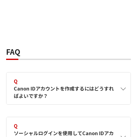
FAQ
Q
Canon IDアカウントを作成するにはどうすれ
ばよいですか？
A
Canon IDアカウントは、氏名、メールアドレス
とパスワードを入力して作成できます。ソーシ
Q
ャルログインを使用して作成することもできま
ソーシャルログインを使用してCanon IDアカ
す。詳しい作成方法は
【カメラ】Canon IDとは