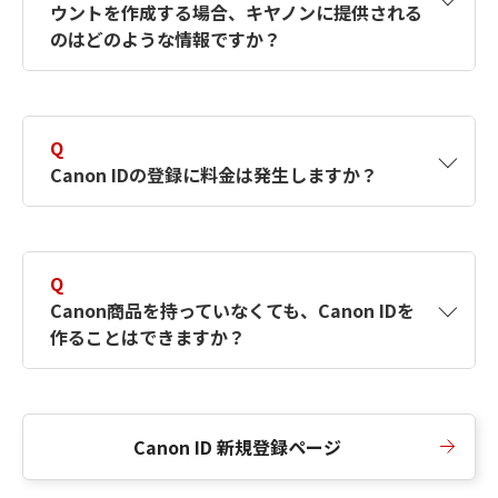
ウントを作成する場合、キヤノンに提供される
何ですか？Canon IDの作成方法は？
をご確認く
のはどのような情報ですか？
ださい。
A
キヤノンはメールアドレスと一部の情報（お客
さまが共有設定しているもの）をお客さまが選
Q
択したサービスから取得します。アカウントを
Canon IDの登録に料金は発生しますか？
簡単に作成できるように、この情報を使用して
Canon IDの登録フォームを入力します。
A
Canon IDの登録には料金は発生しません。
Q
Canon商品を持っていなくても、Canon IDを
作ることはできますか？
A
Canon商品をお持ちでなくても、Canon IDを作
ることができます。
Canon ID 新規登録ページ