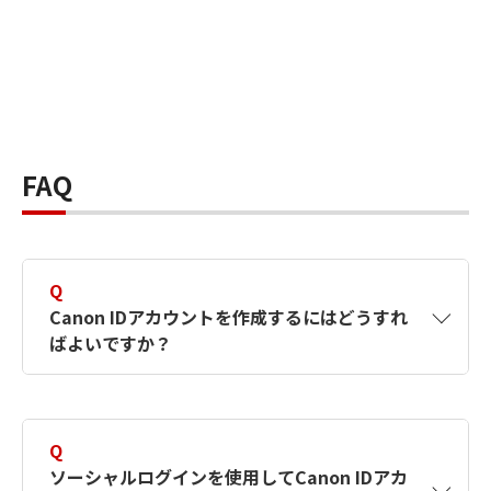
FAQ
Q
Canon IDアカウントを作成するにはどうすれ
ばよいですか？
A
Canon IDアカウントは、氏名、メールアドレス
とパスワードを入力して作成できます。ソーシ
Q
ャルログインを使用して作成することもできま
ソーシャルログインを使用してCanon IDアカ
す。詳しい作成方法は
【カメラ】Canon IDとは