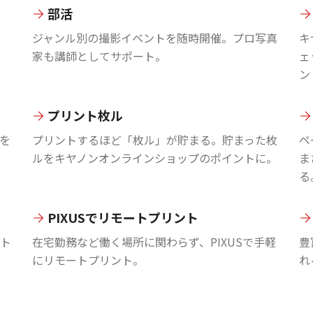
部活
ジャンル別の撮影イベントを随時開催。プロ写真
キ
家も講師としてサポート。
ェ
ン
プリント枚ル
を
プリントするほど「枚ル」が貯まる。貯まった枚
ペ
ルをキヤノンオンラインショップのポイントに。
ま
る
PIXUSでリモートプリント
ント
在宅勤務など働く場所に関わらず、PIXUSで手軽
豊
にリモートプリント。
れ