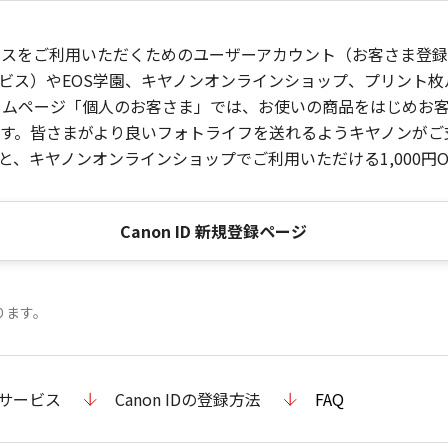
ービスをご利用いただくためのユーザーアカウント（お客さま登録情
ビス）やEOS学園、キヤノンオンラインショップ、プリント
ンホームページ「個人のお客さま」では、お使いの商品をはじめ
。皆さまがより良いフォトライフを送れるようキヤノンがご支援
、キヤノンオンラインショップでご利用いただける1,000円O
Canon ID 新規登録ページ
ります。
のサービス
Canon IDの登録方法
FAQ