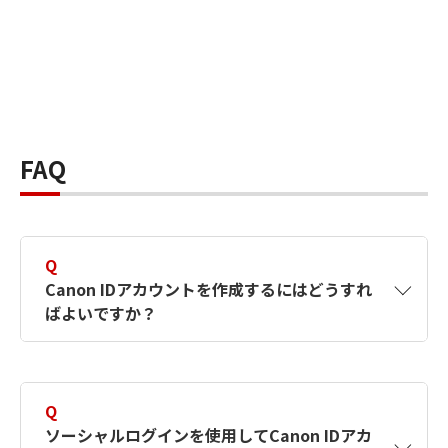
FAQ
Q
Canon IDアカウントを作成するにはどうすれ
ばよいですか？
A
Canon IDアカウントは、氏名、メールアドレス
とパスワードを入力して作成できます。ソーシ
Q
ャルログインを使用して作成することもできま
ソーシャルログインを使用してCanon IDアカ
す。詳しい作成方法は
【カメラ】Canon IDとは