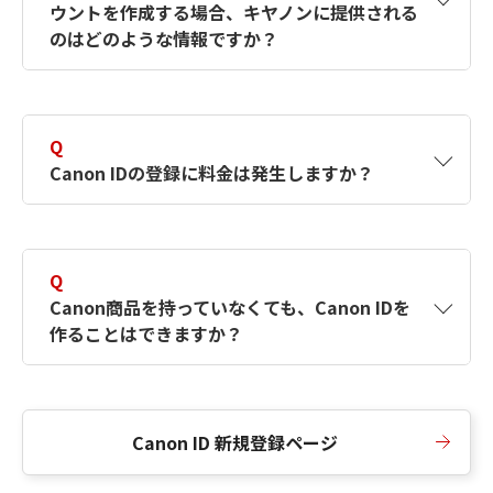
ウントを作成する場合、キヤノンに提供される
何ですか？Canon IDの作成方法は？
をご確認く
のはどのような情報ですか？
ださい。
A
キヤノンはメールアドレスと一部の情報（お客
さまが共有設定しているもの）をお客さまが選
Q
択したサービスから取得します。アカウントを
Canon IDの登録に料金は発生しますか？
簡単に作成できるように、この情報を使用して
Canon IDの登録フォームを入力します。
A
Canon IDの登録には料金は発生しません。
Q
Canon商品を持っていなくても、Canon IDを
作ることはできますか？
A
Canon商品をお持ちでなくても、Canon IDを作
ることができます。
Canon ID 新規登録ページ