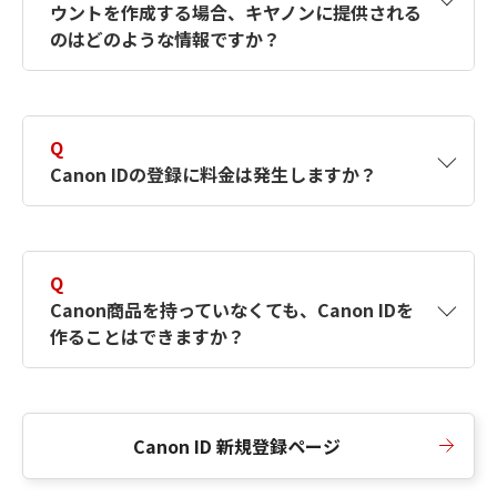
ウントを作成する場合、キヤノンに提供される
何ですか？Canon IDの作成方法は？
をご確認く
のはどのような情報ですか？
ださい。
A
キヤノンはメールアドレスと一部の情報（お客
さまが共有設定しているもの）をお客さまが選
Q
択したサービスから取得します。アカウントを
Canon IDの登録に料金は発生しますか？
簡単に作成できるように、この情報を使用して
Canon IDの登録フォームを入力します。
A
Canon IDの登録には料金は発生しません。
Q
Canon商品を持っていなくても、Canon IDを
作ることはできますか？
A
Canon商品をお持ちでなくても、Canon IDを作
ることができます。
Canon ID 新規登録ページ