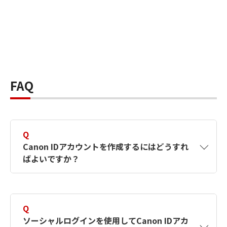
FAQ
Q
Canon IDアカウントを作成するにはどうすれ
ばよいですか？
A
Canon IDアカウントは、氏名、メールアドレス
とパスワードを入力して作成できます。ソーシ
Q
ャルログインを使用して作成することもできま
ソーシャルログインを使用してCanon IDアカ
す。詳しい作成方法は
【カメラ】Canon IDとは