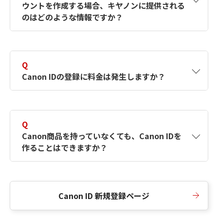
ウントを作成する場合、キヤノンに提供される
何ですか？Canon IDの作成方法は？
をご確認く
のはどのような情報ですか？
ださい。
A
キヤノンはメールアドレスと一部の情報（お客
さまが共有設定しているもの）をお客さまが選
Q
択したサービスから取得します。アカウントを
Canon IDの登録に料金は発生しますか？
簡単に作成できるように、この情報を使用して
Canon IDの登録フォームを入力します。
A
Canon IDの登録には料金は発生しません。
Q
Canon商品を持っていなくても、Canon IDを
作ることはできますか？
A
Canon商品をお持ちでなくても、Canon IDを作
ることができます。
Canon ID 新規登録ページ