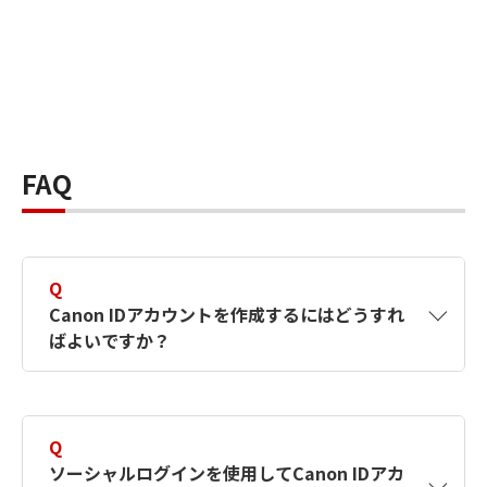
FAQ
Q
Canon IDアカウントを作成するにはどうすれ
ばよいですか？
A
Canon IDアカウントは、氏名、メールアドレス
とパスワードを入力して作成できます。ソーシ
Q
ャルログインを使用して作成することもできま
ソーシャルログインを使用してCanon IDアカ
す。詳しい作成方法は
【カメラ】Canon IDとは