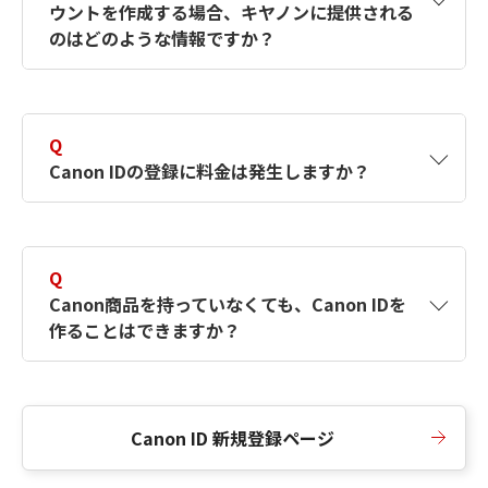
ウントを作成する場合、キヤノンに提供される
何ですか？Canon IDの作成方法は？
をご確認く
のはどのような情報ですか？
ださい。
A
キヤノンはメールアドレスと一部の情報（お客
さまが共有設定しているもの）をお客さまが選
Q
択したサービスから取得します。アカウントを
Canon IDの登録に料金は発生しますか？
簡単に作成できるように、この情報を使用して
Canon IDの登録フォームを入力します。
A
Canon IDの登録には料金は発生しません。
Q
Canon商品を持っていなくても、Canon IDを
作ることはできますか？
A
Canon商品をお持ちでなくても、Canon IDを作
ることができます。
Canon ID 新規登録ページ