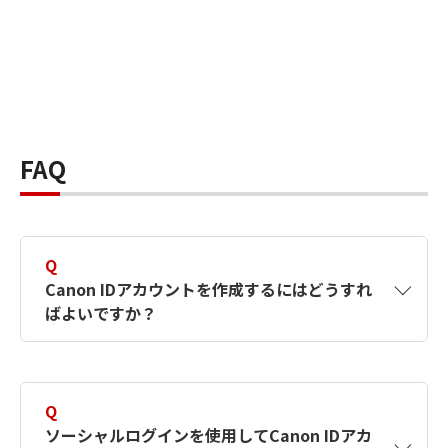
FAQ
Q
Canon IDアカウントを作成するにはどうすれ
ばよいですか？
A
Canon IDアカウントは、氏名、メールアドレス
とパスワードを入力して作成できます。ソーシ
Q
ャルログインを使用して作成することもできま
ソーシャルログインを使用してCanon IDアカ
す。詳しい作成方法は
【カメラ】Canon IDとは