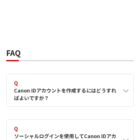
FAQ
Q
Canon IDアカウントを作成するにはどうすれ
ばよいですか？
A
Canon IDアカウントは、氏名、メールアドレス
とパスワードを入力して作成できます。ソーシ
Q
ャルログインを使用して作成することもできま
ソーシャルログインを使用してCanon IDアカ
す。詳しい作成方法は
【カメラ】Canon IDとは