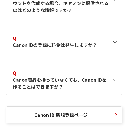
ウントを作成する場合、キヤノンに提供される
何ですか？Canon IDの作成方法は？
をご確認く
のはどのような情報ですか？
ださい。
A
キヤノンはメールアドレスと一部の情報（お客
さまが共有設定しているもの）をお客さまが選
Q
択したサービスから取得します。アカウントを
Canon IDの登録に料金は発生しますか？
簡単に作成できるように、この情報を使用して
Canon IDの登録フォームを入力します。
A
Canon IDの登録には料金は発生しません。
Q
Canon商品を持っていなくても、Canon IDを
作ることはできますか？
A
Canon商品をお持ちでなくても、Canon IDを作
ることができます。
Canon ID 新規登録ページ