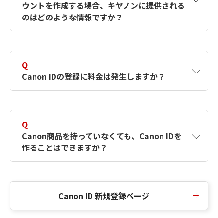
ウントを作成する場合、キヤノンに提供される
何ですか？Canon IDの作成方法は？
をご確認く
のはどのような情報ですか？
ださい。
A
キヤノンはメールアドレスと一部の情報（お客
さまが共有設定しているもの）をお客さまが選
Q
択したサービスから取得します。アカウントを
Canon IDの登録に料金は発生しますか？
簡単に作成できるように、この情報を使用して
Canon IDの登録フォームを入力します。
A
Canon IDの登録には料金は発生しません。
Q
Canon商品を持っていなくても、Canon IDを
作ることはできますか？
A
Canon商品をお持ちでなくても、Canon IDを作
ることができます。
Canon ID 新規登録ページ