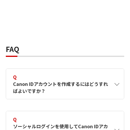
FAQ
Q
Canon IDアカウントを作成するにはどうすれ
ばよいですか？
A
Canon IDアカウントは、氏名、メールアドレス
とパスワードを入力して作成できます。ソーシ
Q
ャルログインを使用して作成することもできま
ソーシャルログインを使用してCanon IDアカ
す。詳しい作成方法は
【カメラ】Canon IDとは