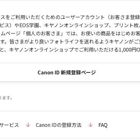
ービスをご利用いただくためのユーザーアカウント（お客さま登録情
ビス）やEOS学園、キヤノンオンラインショップ、プリント
ンホームページ「個人のお客さま」では、お使いの商品をはじめ
。皆さまがより良いフォトライフを送れるようキヤノンがご支援
、キヤノンオンラインショップでご利用いただける1,000円O
Canon ID 新規登録ページ
ります。
のサービス
Canon IDの登録方法
FAQ