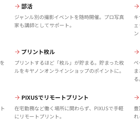
部活
ジャンル別の撮影イベントを随時開催。プロ写真
キ
家も講師としてサポート。
ェ
ン
プリント枚ル
を
プリントするほど「枚ル」が貯まる。貯まった枚
ペ
ルをキヤノンオンラインショップのポイントに。
ま
る
PIXUSでリモートプリント
ント
在宅勤務など働く場所に関わらず、PIXUSで手軽
豊
にリモートプリント。
れ