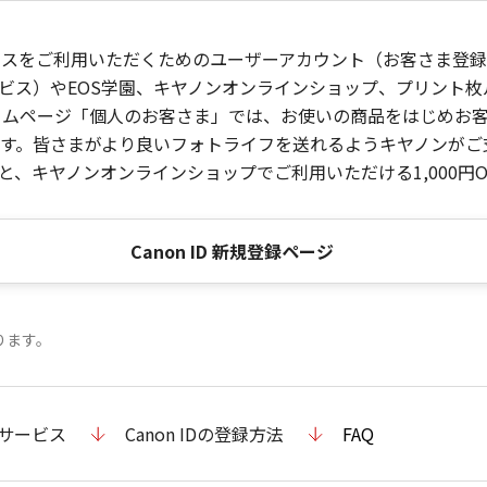
ービスをご利用いただくためのユーザーアカウント（お客さま登録情
ビス）やEOS学園、キヤノンオンラインショップ、プリント
ンホームページ「個人のお客さま」では、お使いの商品をはじめ
。皆さまがより良いフォトライフを送れるようキヤノンがご支援
、キヤノンオンラインショップでご利用いただける1,000円O
Canon ID 新規登録ページ
ります。
のサービス
Canon IDの登録方法
FAQ