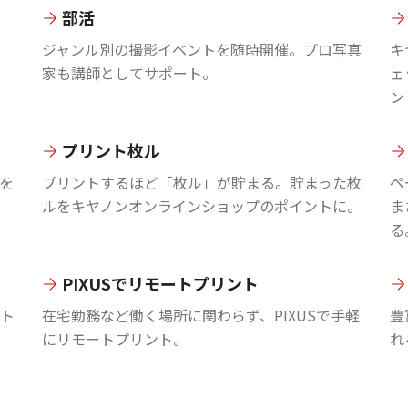
部活
ジャンル別の撮影イベントを随時開催。プロ写真
キ
家も講師としてサポート。
ェ
ン
プリント枚ル
を
プリントするほど「枚ル」が貯まる。貯まった枚
ペ
ルをキヤノンオンラインショップのポイントに。
ま
る
PIXUSでリモートプリント
ント
在宅勤務など働く場所に関わらず、PIXUSで手軽
豊
にリモートプリント。
れ