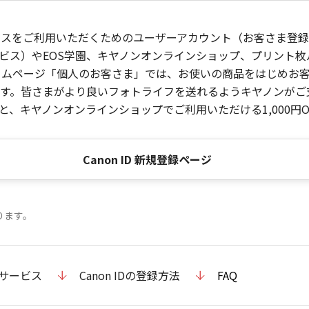
ービスをご利用いただくためのユーザーアカウント（お客さま登録情
ビス）やEOS学園、キヤノンオンラインショップ、プリント
ンホームページ「個人のお客さま」では、お使いの商品をはじめ
。皆さまがより良いフォトライフを送れるようキヤノンがご支援
、キヤノンオンラインショップでご利用いただける1,000円O
Canon ID 新規登録ページ
ります。
のサービス
Canon IDの登録方法
FAQ