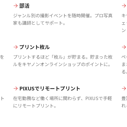
部活
ジャンル別の撮影イベントを随時開催。プロ写真
キ
家も講師としてサポート。
ェ
ン
プリント枚ル
を
プリントするほど「枚ル」が貯まる。貯まった枚
ペ
ルをキヤノンオンラインショップのポイントに。
ま
る
PIXUSでリモートプリント
ント
在宅勤務など働く場所に関わらず、PIXUSで手軽
豊
にリモートプリント。
れ