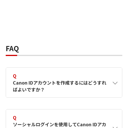
FAQ
Q
Canon IDアカウントを作成するにはどうすれ
ばよいですか？
A
Canon IDアカウントは、氏名、メールアドレス
とパスワードを入力して作成できます。ソーシ
Q
ャルログインを使用して作成することもできま
ソーシャルログインを使用してCanon IDアカ
す。詳しい作成方法は
【カメラ】Canon IDとは