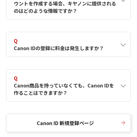
ウントを作成する場合、キヤノンに提供される
何ですか？Canon IDの作成方法は？
をご確認く
のはどのような情報ですか？
ださい。
A
キヤノンはメールアドレスと一部の情報（お客
さまが共有設定しているもの）をお客さまが選
Q
択したサービスから取得します。アカウントを
Canon IDの登録に料金は発生しますか？
簡単に作成できるように、この情報を使用して
Canon IDの登録フォームを入力します。
A
Canon IDの登録には料金は発生しません。
Q
Canon商品を持っていなくても、Canon IDを
作ることはできますか？
A
Canon商品をお持ちでなくても、Canon IDを作
ることができます。
Canon ID 新規登録ページ