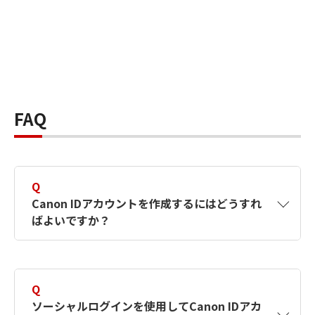
FAQ
Q
Canon IDアカウントを作成するにはどうすれ
ばよいですか？
A
Canon IDアカウントは、氏名、メールアドレス
とパスワードを入力して作成できます。ソーシ
Q
ャルログインを使用して作成することもできま
ソーシャルログインを使用してCanon IDアカ
す。詳しい作成方法は
【カメラ】Canon IDとは