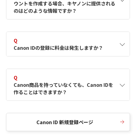
ウントを作成する場合、キヤノンに提供される
何ですか？Canon IDの作成方法は？
をご確認く
のはどのような情報ですか？
ださい。
A
キヤノンはメールアドレスと一部の情報（お客
さまが共有設定しているもの）をお客さまが選
Q
択したサービスから取得します。アカウントを
Canon IDの登録に料金は発生しますか？
簡単に作成できるように、この情報を使用して
Canon IDの登録フォームを入力します。
A
Canon IDの登録には料金は発生しません。
Q
Canon商品を持っていなくても、Canon IDを
作ることはできますか？
A
Canon商品をお持ちでなくても、Canon IDを作
ることができます。
Canon ID 新規登録ページ