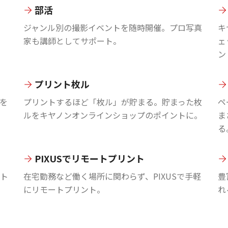
部活
ジャンル別の撮影イベントを随時開催。プロ写真
キ
家も講師としてサポート。
ェ
ン
プリント枚ル
を
プリントするほど「枚ル」が貯まる。貯まった枚
ペ
ルをキヤノンオンラインショップのポイントに。
ま
る
PIXUSでリモートプリント
ント
在宅勤務など働く場所に関わらず、PIXUSで手軽
豊
にリモートプリント。
れ