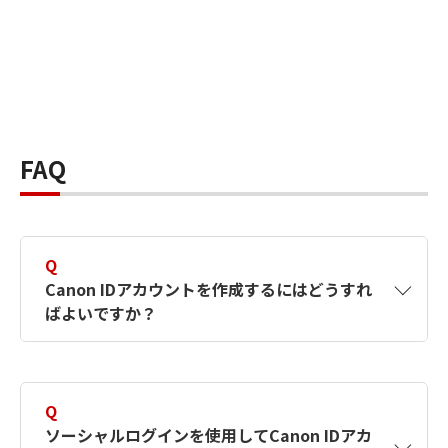
FAQ
Q
Canon IDアカウントを作成するにはどうすれ
ばよいですか？
A
Canon IDアカウントは、氏名、メールアドレス
とパスワードを入力して作成できます。ソーシ
Q
ャルログインを使用して作成することもできま
ソーシャルログインを使用してCanon IDアカ
す。詳しい作成方法は
【カメラ】Canon IDとは