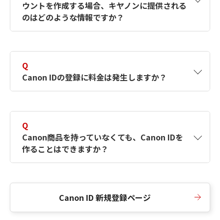
ウントを作成する場合、キヤノンに提供される
何ですか？Canon IDの作成方法は？
をご確認く
のはどのような情報ですか？
ださい。
A
キヤノンはメールアドレスと一部の情報（お客
さまが共有設定しているもの）をお客さまが選
Q
択したサービスから取得します。アカウントを
Canon IDの登録に料金は発生しますか？
簡単に作成できるように、この情報を使用して
Canon IDの登録フォームを入力します。
A
Canon IDの登録には料金は発生しません。
Q
Canon商品を持っていなくても、Canon IDを
作ることはできますか？
A
Canon商品をお持ちでなくても、Canon IDを作
ることができます。
Canon ID 新規登録ページ