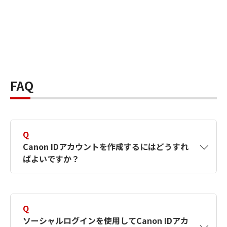
FAQ
Q
Canon IDアカウントを作成するにはどうすれ
ばよいですか？
A
Canon IDアカウントは、氏名、メールアドレス
とパスワードを入力して作成できます。ソーシ
Q
ャルログインを使用して作成することもできま
ソーシャルログインを使用してCanon IDアカ
す。詳しい作成方法は
【カメラ】Canon IDとは