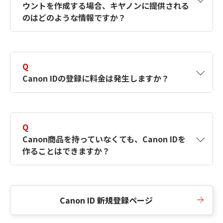
ウントを作成する場合、キヤノンに提供される
何ですか？Canon IDの作成方法は？
をご確認く
のはどのような情報ですか？
ださい。
A
キヤノンはメールアドレスと一部の情報（お客
さまが共有設定しているもの）をお客さまが選
Q
択したサービスから取得します。アカウントを
Canon IDの登録に料金は発生しますか？
簡単に作成できるように、この情報を使用して
Canon IDの登録フォームを入力します。
A
Canon IDの登録には料金は発生しません。
Q
Canon商品を持っていなくても、Canon IDを
作ることはできますか？
A
Canon商品をお持ちでなくても、Canon IDを作
ることができます。
Canon ID 新規登録ページ