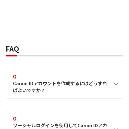
FAQ
Q
Canon IDアカウントを作成するにはどうすれ
ばよいですか？
A
Canon IDアカウントは、氏名、メールアドレス
とパスワードを入力して作成できます。ソーシ
Q
ャルログインを使用して作成することもできま
ソーシャルログインを使用してCanon IDアカ
す。詳しい作成方法は
【カメラ】Canon IDとは