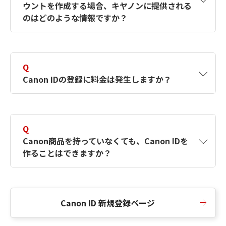
ウントを作成する場合、キヤノンに提供される
何ですか？Canon IDの作成方法は？
をご確認く
のはどのような情報ですか？
ださい。
A
キヤノンはメールアドレスと一部の情報（お客
さまが共有設定しているもの）をお客さまが選
Q
択したサービスから取得します。アカウントを
Canon IDの登録に料金は発生しますか？
簡単に作成できるように、この情報を使用して
Canon IDの登録フォームを入力します。
A
Canon IDの登録には料金は発生しません。
Q
Canon商品を持っていなくても、Canon IDを
作ることはできますか？
A
Canon商品をお持ちでなくても、Canon IDを作
ることができます。
Canon ID 新規登録ページ