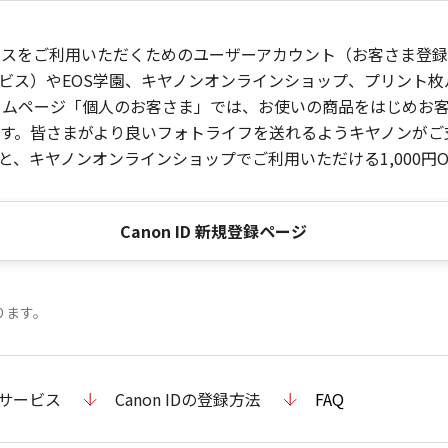
ービスをご利用いただくためのユーザーアカウント（お客さま登録情
ビス）やEOS学園、キヤノンオンラインショップ、プリント
ンホームページ「個人のお客さま」では、お使いの商品をはじめ
。皆さまがより良いフォトライフを送れるようキヤノンがご支援
、キヤノンオンラインショップでご利用いただける1,000円O
Canon ID 新規登録ページ
ります。
のサービス
Canon IDの登録方法
FAQ