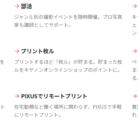
部活
ジャンル別の撮影イベントを随時開催。プロ写真
キ
家も講師としてサポート。
ェ
ン
プリント枚ル
を
プリントするほど「枚ル」が貯まる。貯まった枚
ペ
ルをキヤノンオンラインショップのポイントに。
ま
る
PIXUSでリモートプリント
ント
在宅勤務など働く場所に関わらず、PIXUSで手軽
豊
にリモートプリント。
れ