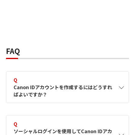
FAQ
Q
Canon IDアカウントを作成するにはどうすれ
ばよいですか？
A
Canon IDアカウントは、氏名、メールアドレス
とパスワードを入力して作成できます。ソーシ
Q
ャルログインを使用して作成することもできま
ソーシャルログインを使用してCanon IDアカ
す。詳しい作成方法は
【カメラ】Canon IDとは