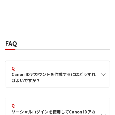
FAQ
Q
Canon IDアカウントを作成するにはどうすれ
ばよいですか？
A
Canon IDアカウントは、氏名、メールアドレス
とパスワードを入力して作成できます。ソーシ
Q
ャルログインを使用して作成することもできま
ソーシャルログインを使用してCanon IDアカ
す。詳しい作成方法は
【カメラ】Canon IDとは