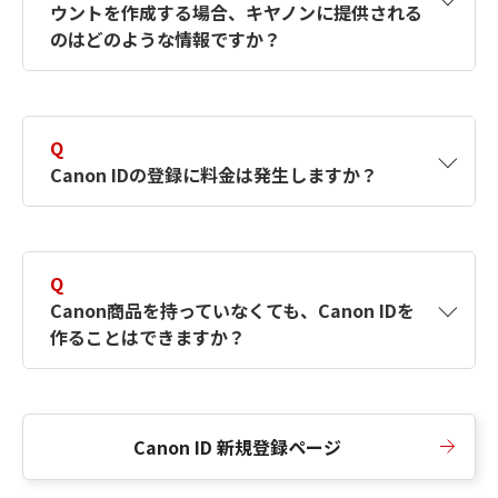
ウントを作成する場合、キヤノンに提供される
何ですか？Canon IDの作成方法は？
をご確認く
のはどのような情報ですか？
ださい。
A
キヤノンはメールアドレスと一部の情報（お客
さまが共有設定しているもの）をお客さまが選
Q
択したサービスから取得します。アカウントを
Canon IDの登録に料金は発生しますか？
簡単に作成できるように、この情報を使用して
Canon IDの登録フォームを入力します。
A
Canon IDの登録には料金は発生しません。
Q
Canon商品を持っていなくても、Canon IDを
作ることはできますか？
A
Canon商品をお持ちでなくても、Canon IDを作
ることができます。
Canon ID 新規登録ページ