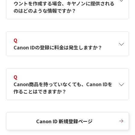
ウントを作成する場合、キヤノンに提供される
何ですか？Canon IDの作成方法は？
をご確認く
のはどのような情報ですか？
ださい。
A
キヤノンはメールアドレスと一部の情報（お客
さまが共有設定しているもの）をお客さまが選
Q
択したサービスから取得します。アカウントを
Canon IDの登録に料金は発生しますか？
簡単に作成できるように、この情報を使用して
Canon IDの登録フォームを入力します。
A
Canon IDの登録には料金は発生しません。
Q
Canon商品を持っていなくても、Canon IDを
作ることはできますか？
A
Canon商品をお持ちでなくても、Canon IDを作
ることができます。
Canon ID 新規登録ページ