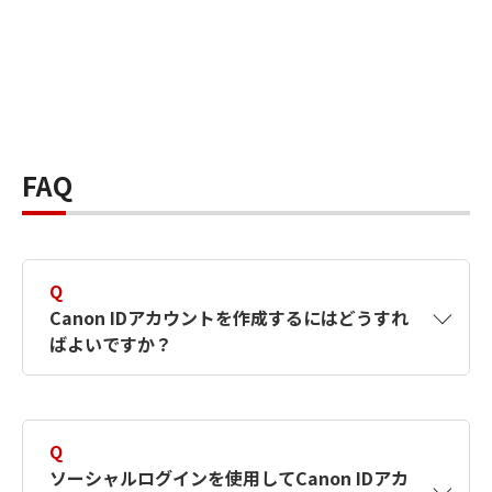
FAQ
Q
Canon IDアカウントを作成するにはどうすれ
ばよいですか？
A
Canon IDアカウントは、氏名、メールアドレス
とパスワードを入力して作成できます。ソーシ
Q
ャルログインを使用して作成することもできま
ソーシャルログインを使用してCanon IDアカ
す。詳しい作成方法は
【カメラ】Canon IDとは