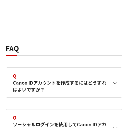
FAQ
Q
Canon IDアカウントを作成するにはどうすれ
ばよいですか？
A
Canon IDアカウントは、氏名、メールアドレス
とパスワードを入力して作成できます。ソーシ
Q
ャルログインを使用して作成することもできま
ソーシャルログインを使用してCanon IDアカ
す。詳しい作成方法は
【カメラ】Canon IDとは