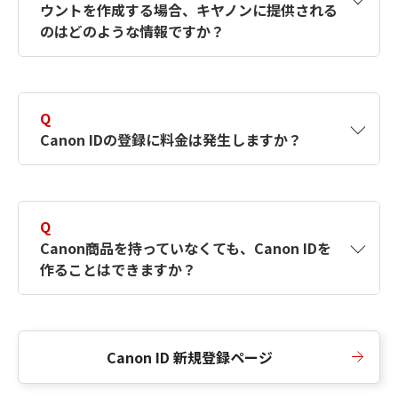
ウントを作成する場合、キヤノンに提供される
何ですか？Canon IDの作成方法は？
をご確認く
のはどのような情報ですか？
ださい。
A
キヤノンはメールアドレスと一部の情報（お客
さまが共有設定しているもの）をお客さまが選
Q
択したサービスから取得します。アカウントを
Canon IDの登録に料金は発生しますか？
簡単に作成できるように、この情報を使用して
Canon IDの登録フォームを入力します。
A
Canon IDの登録には料金は発生しません。
Q
Canon商品を持っていなくても、Canon IDを
作ることはできますか？
A
Canon商品をお持ちでなくても、Canon IDを作
ることができます。
Canon ID 新規登録ページ