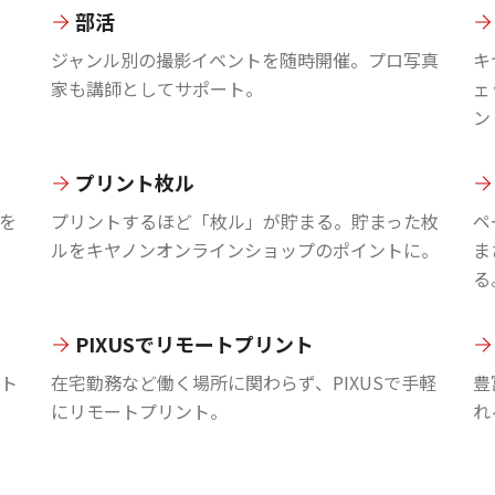
部活
ジャンル別の撮影イベントを随時開催。プロ写真
キ
家も講師としてサポート。
ェ
ン
プリント枚ル
を
プリントするほど「枚ル」が貯まる。貯まった枚
ペ
ルをキヤノンオンラインショップのポイントに。
ま
る
PIXUSでリモートプリント
ント
在宅勤務など働く場所に関わらず、PIXUSで手軽
豊
にリモートプリント。
れ