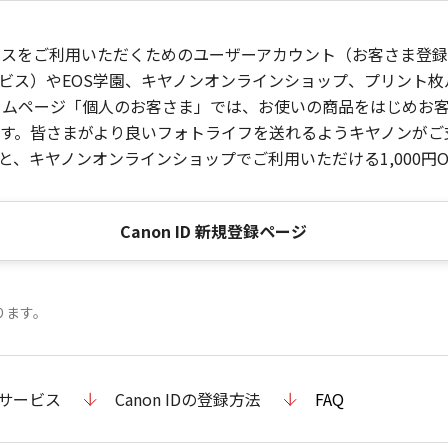
ービスをご利用いただくためのユーザーアカウント（お客さま登録情
ビス）やEOS学園、キヤノンオンラインショップ、プリント
ンホームページ「個人のお客さま」では、お使いの商品をはじめ
。皆さまがより良いフォトライフを送れるようキヤノンがご支援
、キヤノンオンラインショップでご利用いただける1,000円O
Canon ID 新規登録ページ
ります。
のサービス
Canon IDの登録方法
FAQ