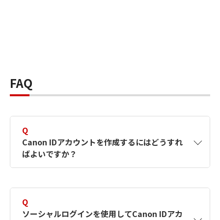
FAQ
Q
Canon IDアカウントを作成するにはどうすれ
ばよいですか？
A
Canon IDアカウントは、氏名、メールアドレス
とパスワードを入力して作成できます。ソーシ
Q
ャルログインを使用して作成することもできま
ソーシャルログインを使用してCanon IDアカ
す。詳しい作成方法は
【カメラ】Canon IDとは