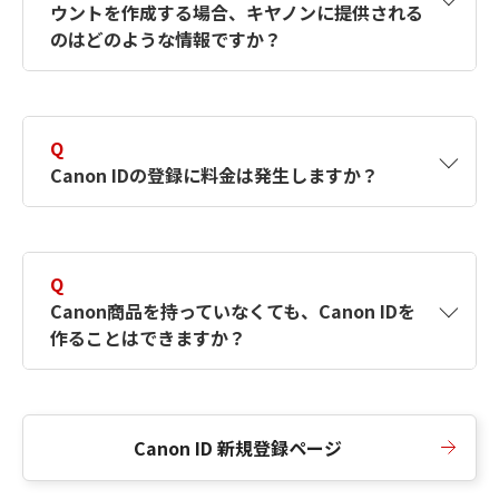
ウントを作成する場合、キヤノンに提供される
何ですか？Canon IDの作成方法は？
をご確認く
のはどのような情報ですか？
ださい。
A
キヤノンはメールアドレスと一部の情報（お客
さまが共有設定しているもの）をお客さまが選
Q
択したサービスから取得します。アカウントを
Canon IDの登録に料金は発生しますか？
簡単に作成できるように、この情報を使用して
Canon IDの登録フォームを入力します。
A
Canon IDの登録には料金は発生しません。
Q
Canon商品を持っていなくても、Canon IDを
作ることはできますか？
A
Canon商品をお持ちでなくても、Canon IDを作
ることができます。
Canon ID 新規登録ページ