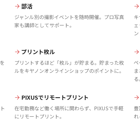
部活
ジャンル別の撮影イベントを随時開催。プロ写真
キ
家も講師としてサポート。
ェ
ン
プリント枚ル
を
プリントするほど「枚ル」が貯まる。貯まった枚
ペ
ルをキヤノンオンラインショップのポイントに。
ま
る
PIXUSでリモートプリント
ント
在宅勤務など働く場所に関わらず、PIXUSで手軽
豊
にリモートプリント。
れ