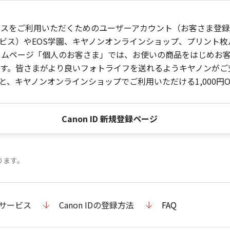
ービスをご利用いただくためのユーザーアカウント（お客さま登録情
ビス）やEOS学園、キヤノンオンラインショップ、プリント
ンホームページ「個人のお客さま」では、お使いの商品をはじめ
。皆さまがより良いフォトライフを送れるようキヤノンがご支援
、キヤノンオンラインショップでご利用いただける1,000円O
Canon ID 新規登録ページ
ります。
のサービス
Canon IDの登録方法
FAQ