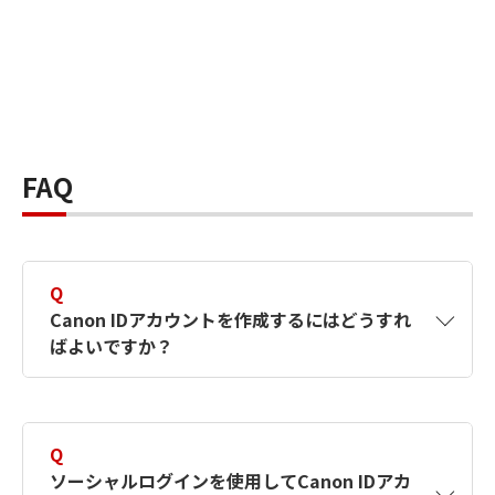
FAQ
Q
Canon IDアカウントを作成するにはどうすれ
ばよいですか？
A
Canon IDアカウントは、氏名、メールアドレス
とパスワードを入力して作成できます。ソーシ
Q
ャルログインを使用して作成することもできま
ソーシャルログインを使用してCanon IDアカ
す。詳しい作成方法は
【カメラ】Canon IDとは