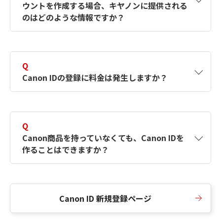
ウントを作成する場合、キヤノンに提供される
何ですか？Canon IDの作成方法は？
をご確認く
のはどのような情報ですか？
ださい。
A
キヤノンはメールアドレスと一部の情報（お客
さまが共有設定しているもの）をお客さまが選
Q
択したサービスから取得します。アカウントを
Canon IDの登録に料金は発生しますか？
簡単に作成できるように、この情報を使用して
Canon IDの登録フォームを入力します。
A
Canon IDの登録には料金は発生しません。
Q
Canon商品を持っていなくても、Canon IDを
作ることはできますか？
A
Canon商品をお持ちでなくても、Canon IDを作
ることができます。
Canon ID 新規登録ページ