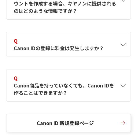
ウントを作成する場合、キヤノンに提供される
何ですか？Canon IDの作成方法は？
をご確認く
のはどのような情報ですか？
ださい。
A
キヤノンはメールアドレスと一部の情報（お客
さまが共有設定しているもの）をお客さまが選
Q
択したサービスから取得します。アカウントを
Canon IDの登録に料金は発生しますか？
簡単に作成できるように、この情報を使用して
Canon IDの登録フォームを入力します。
A
Canon IDの登録には料金は発生しません。
Q
Canon商品を持っていなくても、Canon IDを
作ることはできますか？
A
Canon商品をお持ちでなくても、Canon IDを作
ることができます。
Canon ID 新規登録ページ