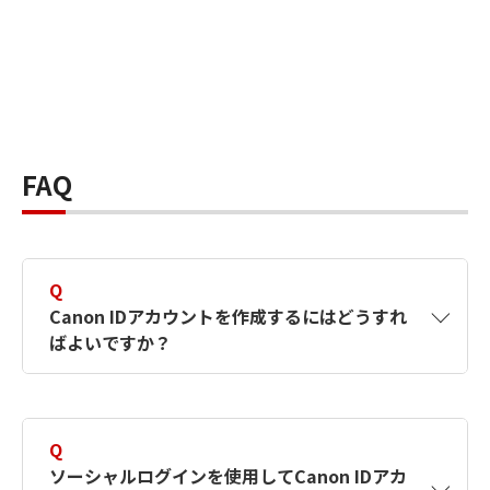
FAQ
Q
Canon IDアカウントを作成するにはどうすれ
ばよいですか？
A
Canon IDアカウントは、氏名、メールアドレス
とパスワードを入力して作成できます。ソーシ
Q
ャルログインを使用して作成することもできま
ソーシャルログインを使用してCanon IDアカ
す。詳しい作成方法は
【カメラ】Canon IDとは