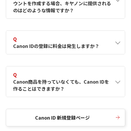
ウントを作成する場合、キヤノンに提供される
何ですか？Canon IDの作成方法は？
をご確認く
のはどのような情報ですか？
ださい。
A
キヤノンはメールアドレスと一部の情報（お客
さまが共有設定しているもの）をお客さまが選
Q
択したサービスから取得します。アカウントを
Canon IDの登録に料金は発生しますか？
簡単に作成できるように、この情報を使用して
Canon IDの登録フォームを入力します。
A
Canon IDの登録には料金は発生しません。
Q
Canon商品を持っていなくても、Canon IDを
作ることはできますか？
A
Canon商品をお持ちでなくても、Canon IDを作
ることができます。
Canon ID 新規登録ページ