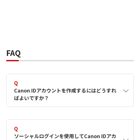
FAQ
Q
Canon IDアカウントを作成するにはどうすれ
ばよいですか？
A
Canon IDアカウントは、氏名、メールアドレス
とパスワードを入力して作成できます。ソーシ
Q
ャルログインを使用して作成することもできま
ソーシャルログインを使用してCanon IDアカ
す。詳しい作成方法は
【カメラ】Canon IDとは