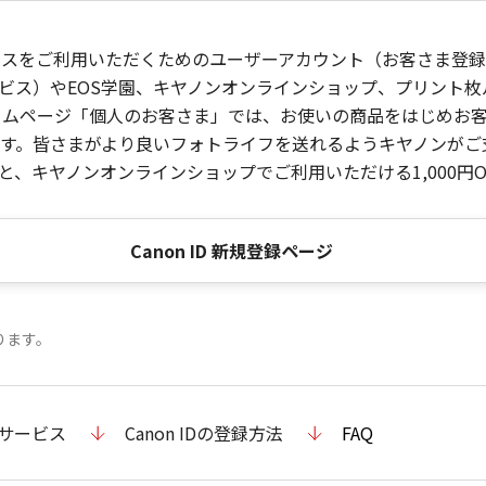
ービスをご利用いただくためのユーザーアカウント（お客さま登録情
ビス）やEOS学園、キヤノンオンラインショップ、プリント
ンホームページ「個人のお客さま」では、お使いの商品をはじめ
。皆さまがより良いフォトライフを送れるようキヤノンがご支援
、キヤノンオンラインショップでご利用いただける1,000円O
Canon ID 新規登録ページ
ります。
のサービス
Canon IDの登録方法
FAQ