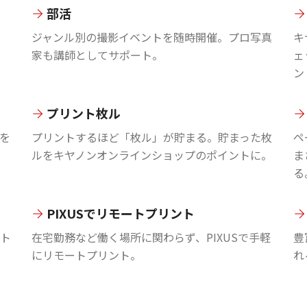
部活
ジャンル別の撮影イベントを随時開催。プロ写真
キ
家も講師としてサポート。
ェ
ン
プリント枚ル
を
プリントするほど「枚ル」が貯まる。貯まった枚
ペ
ルをキヤノンオンラインショップのポイントに。
ま
る
PIXUSでリモートプリント
ント
在宅勤務など働く場所に関わらず、PIXUSで手軽
豊
にリモートプリント。
れ