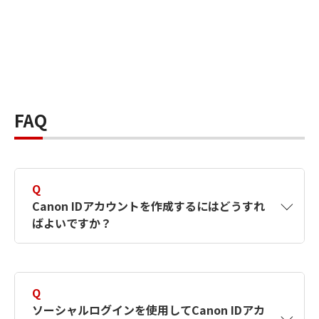
FAQ
Q
Canon IDアカウントを作成するにはどうすれ
ばよいですか？
A
Canon IDアカウントは、氏名、メールアドレス
とパスワードを入力して作成できます。ソーシ
Q
ャルログインを使用して作成することもできま
ソーシャルログインを使用してCanon IDアカ
す。詳しい作成方法は
【カメラ】Canon IDとは