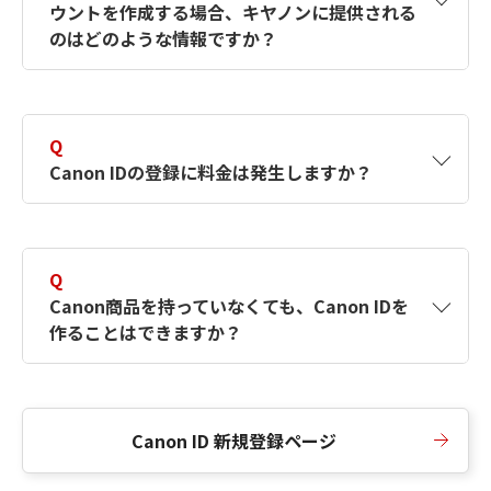
ウントを作成する場合、キヤノンに提供される
何ですか？Canon IDの作成方法は？
をご確認く
のはどのような情報ですか？
ださい。
A
キヤノンはメールアドレスと一部の情報（お客
さまが共有設定しているもの）をお客さまが選
Q
択したサービスから取得します。アカウントを
Canon IDの登録に料金は発生しますか？
簡単に作成できるように、この情報を使用して
Canon IDの登録フォームを入力します。
A
Canon IDの登録には料金は発生しません。
Q
Canon商品を持っていなくても、Canon IDを
作ることはできますか？
A
Canon商品をお持ちでなくても、Canon IDを作
ることができます。
Canon ID 新規登録ページ