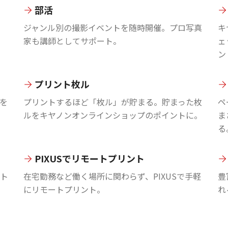
部活
ジャンル別の撮影イベントを随時開催。プロ写真
キ
家も講師としてサポート。
ェ
ン
プリント枚ル
を
プリントするほど「枚ル」が貯まる。貯まった枚
ペ
ルをキヤノンオンラインショップのポイントに。
ま
る
PIXUSでリモートプリント
ント
在宅勤務など働く場所に関わらず、PIXUSで手軽
豊
にリモートプリント。
れ