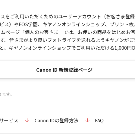
ービスをご利用いただくためのユーザーアカウント（お客さま登録情
ビス）やEOS学園、キヤノンオンラインショップ、プリント
ンホームページ「個人のお客さま」では、お使いの商品をはじめ
。皆さまがより良いフォトライフを送れるようキヤノンがご支援
、キヤノンオンラインショップでご利用いただける1,000円O
Canon ID 新規登録ページ
ります。
のサービス
Canon IDの登録方法
FAQ