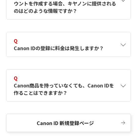
ウントを作成する場合、キヤノンに提供される
何ですか？Canon IDの作成方法は？
をご確認く
のはどのような情報ですか？
ださい。
A
キヤノンはメールアドレスと一部の情報（お客
さまが共有設定しているもの）をお客さまが選
Q
択したサービスから取得します。アカウントを
Canon IDの登録に料金は発生しますか？
簡単に作成できるように、この情報を使用して
Canon IDの登録フォームを入力します。
A
Canon IDの登録には料金は発生しません。
Q
Canon商品を持っていなくても、Canon IDを
作ることはできますか？
A
Canon商品をお持ちでなくても、Canon IDを作
ることができます。
Canon ID 新規登録ページ