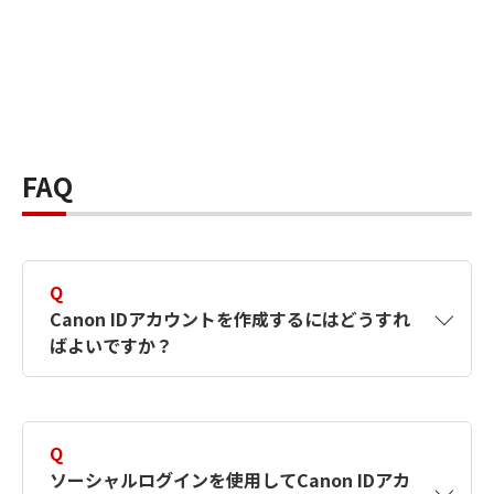
FAQ
Q
Canon IDアカウントを作成するにはどうすれ
ばよいですか？
A
Canon IDアカウントは、氏名、メールアドレス
とパスワードを入力して作成できます。ソーシ
Q
ャルログインを使用して作成することもできま
ソーシャルログインを使用してCanon IDアカ
す。詳しい作成方法は
【カメラ】Canon IDとは