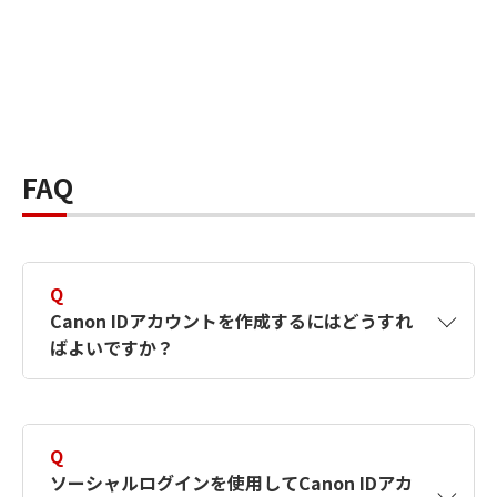
FAQ
Q
Canon IDアカウントを作成するにはどうすれ
ばよいですか？
A
Canon IDアカウントは、氏名、メールアドレス
とパスワードを入力して作成できます。ソーシ
Q
ャルログインを使用して作成することもできま
ソーシャルログインを使用してCanon IDアカ
す。詳しい作成方法は
【カメラ】Canon IDとは