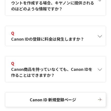
ウントを作成する場合、キヤノンに提供される
何ですか？Canon IDの作成方法は？
をご確認く
のはどのような情報ですか？
ださい。
A
キヤノンはメールアドレスと一部の情報（お客
さまが共有設定しているもの）をお客さまが選
Q
択したサービスから取得します。アカウントを
Canon IDの登録に料金は発生しますか？
簡単に作成できるように、この情報を使用して
Canon IDの登録フォームを入力します。
A
Canon IDの登録には料金は発生しません。
Q
Canon商品を持っていなくても、Canon IDを
作ることはできますか？
A
Canon商品をお持ちでなくても、Canon IDを作
ることができます。
Canon ID 新規登録ページ