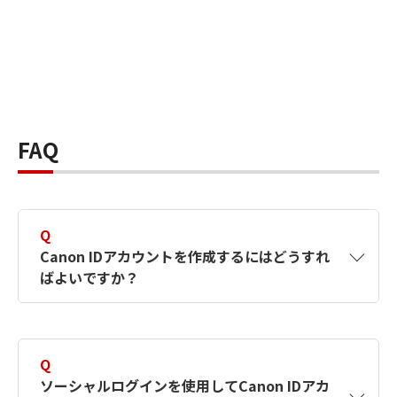
FAQ
Q
Canon IDアカウントを作成するにはどうすれ
ばよいですか？
A
Canon IDアカウントは、氏名、メールアドレス
とパスワードを入力して作成できます。ソーシ
Q
ャルログインを使用して作成することもできま
ソーシャルログインを使用してCanon IDアカ
す。詳しい作成方法は
【カメラ】Canon IDとは