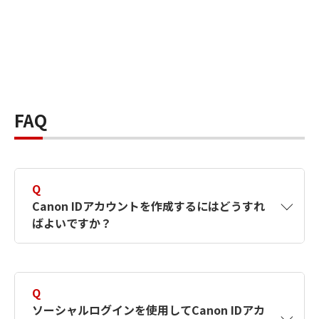
FAQ
Q
Canon IDアカウントを作成するにはどうすれ
ばよいですか？
A
Canon IDアカウントは、氏名、メールアドレス
とパスワードを入力して作成できます。ソーシ
Q
ャルログインを使用して作成することもできま
ソーシャルログインを使用してCanon IDアカ
す。詳しい作成方法は
【カメラ】Canon IDとは