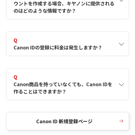
ウントを作成する場合、キヤノンに提供される
何ですか？Canon IDの作成方法は？
をご確認く
のはどのような情報ですか？
ださい。
A
キヤノンはメールアドレスと一部の情報（お客
さまが共有設定しているもの）をお客さまが選
Q
択したサービスから取得します。アカウントを
Canon IDの登録に料金は発生しますか？
簡単に作成できるように、この情報を使用して
Canon IDの登録フォームを入力します。
A
Canon IDの登録には料金は発生しません。
Q
Canon商品を持っていなくても、Canon IDを
作ることはできますか？
A
Canon商品をお持ちでなくても、Canon IDを作
ることができます。
Canon ID 新規登録ページ