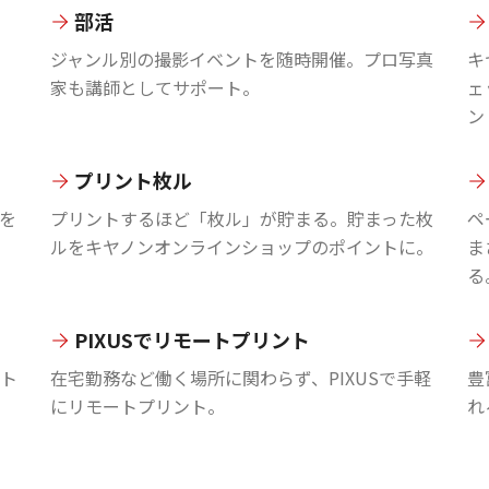
部活
ジャンル別の撮影イベントを随時開催。プロ写真
キ
家も講師としてサポート。
ェ
ン
プリント枚ル
を
プリントするほど「枚ル」が貯まる。貯まった枚
ペ
ルをキヤノンオンラインショップのポイントに。
ま
る
PIXUSでリモートプリント
ント
在宅勤務など働く場所に関わらず、PIXUSで手軽
豊
にリモートプリント。
れ