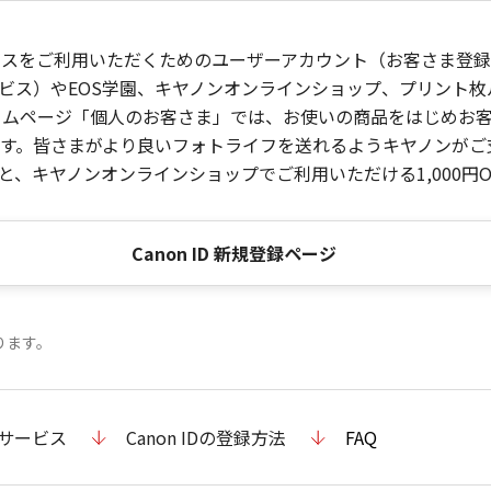
ービスをご利用いただくためのユーザーアカウント（お客さま登録情
ビス）やEOS学園、キヤノンオンラインショップ、プリント
ンホームページ「個人のお客さま」では、お使いの商品をはじめ
。皆さまがより良いフォトライフを送れるようキヤノンがご支援
、キヤノンオンラインショップでご利用いただける1,000円O
Canon ID 新規登録ページ
ります。
のサービス
Canon IDの登録方法
FAQ