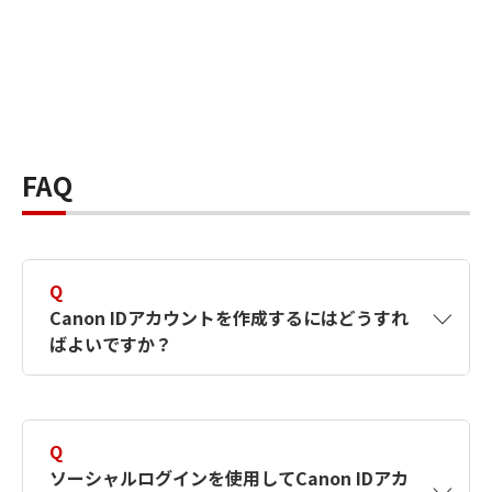
FAQ
Q
Canon IDアカウントを作成するにはどうすれ
ばよいですか？
A
Canon IDアカウントは、氏名、メールアドレス
とパスワードを入力して作成できます。ソーシ
Q
ャルログインを使用して作成することもできま
ソーシャルログインを使用してCanon IDアカ
す。詳しい作成方法は
【カメラ】Canon IDとは