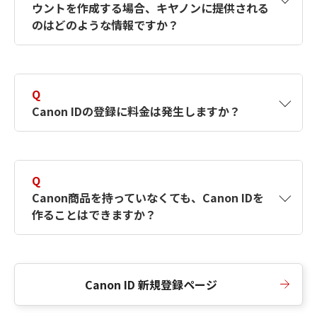
ウントを作成する場合、キヤノンに提供される
何ですか？Canon IDの作成方法は？
をご確認く
のはどのような情報ですか？
ださい。
A
キヤノンはメールアドレスと一部の情報（お客
さまが共有設定しているもの）をお客さまが選
Q
択したサービスから取得します。アカウントを
Canon IDの登録に料金は発生しますか？
簡単に作成できるように、この情報を使用して
Canon IDの登録フォームを入力します。
A
Canon IDの登録には料金は発生しません。
Q
Canon商品を持っていなくても、Canon IDを
作ることはできますか？
A
Canon商品をお持ちでなくても、Canon IDを作
ることができます。
Canon ID 新規登録ページ