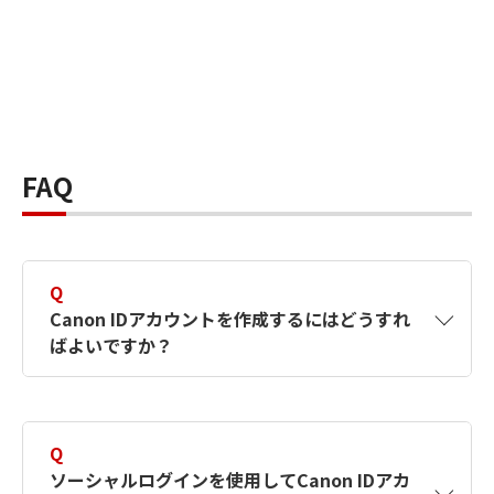
FAQ
Q
Canon IDアカウントを作成するにはどうすれ
ばよいですか？
A
Canon IDアカウントは、氏名、メールアドレス
とパスワードを入力して作成できます。ソーシ
Q
ャルログインを使用して作成することもできま
ソーシャルログインを使用してCanon IDアカ
す。詳しい作成方法は
【カメラ】Canon IDとは