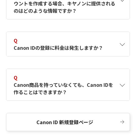
ウントを作成する場合、キヤノンに提供される
何ですか？Canon IDの作成方法は？
をご確認く
のはどのような情報ですか？
ださい。
A
キヤノンはメールアドレスと一部の情報（お客
さまが共有設定しているもの）をお客さまが選
Q
択したサービスから取得します。アカウントを
Canon IDの登録に料金は発生しますか？
簡単に作成できるように、この情報を使用して
Canon IDの登録フォームを入力します。
A
Canon IDの登録には料金は発生しません。
Q
Canon商品を持っていなくても、Canon IDを
作ることはできますか？
A
Canon商品をお持ちでなくても、Canon IDを作
ることができます。
Canon ID 新規登録ページ