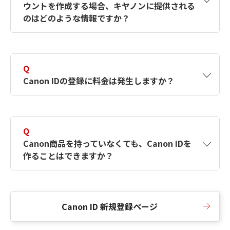
ウントを作成する場合、キヤノンに提供される
何ですか？Canon IDの作成方法は？
をご確認く
のはどのような情報ですか？
ださい。
A
キヤノンはメールアドレスと一部の情報（お客
さまが共有設定しているもの）をお客さまが選
Q
択したサービスから取得します。アカウントを
Canon IDの登録に料金は発生しますか？
簡単に作成できるように、この情報を使用して
Canon IDの登録フォームを入力します。
A
Canon IDの登録には料金は発生しません。
Q
Canon商品を持っていなくても、Canon IDを
作ることはできますか？
A
Canon商品をお持ちでなくても、Canon IDを作
ることができます。
Canon ID 新規登録ページ