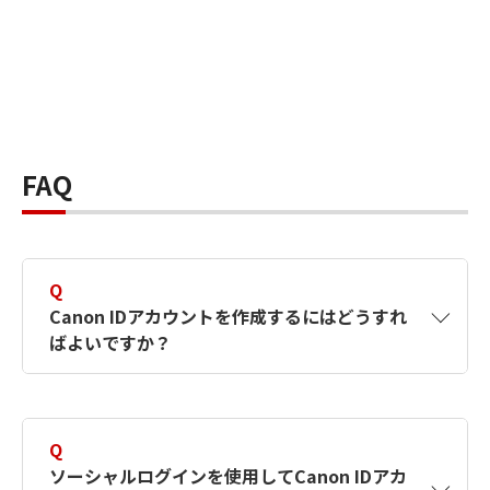
FAQ
Q
Canon IDアカウントを作成するにはどうすれ
ばよいですか？
A
Canon IDアカウントは、氏名、メールアドレス
とパスワードを入力して作成できます。ソーシ
Q
ャルログインを使用して作成することもできま
ソーシャルログインを使用してCanon IDアカ
す。詳しい作成方法は
【カメラ】Canon IDとは