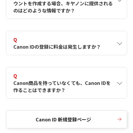
ウントを作成する場合、キヤノンに提供される
何ですか？Canon IDの作成方法は？
をご確認く
のはどのような情報ですか？
ださい。
A
キヤノンはメールアドレスと一部の情報（お客
さまが共有設定しているもの）をお客さまが選
Q
択したサービスから取得します。アカウントを
Canon IDの登録に料金は発生しますか？
簡単に作成できるように、この情報を使用して
Canon IDの登録フォームを入力します。
A
Canon IDの登録には料金は発生しません。
Q
Canon商品を持っていなくても、Canon IDを
作ることはできますか？
A
Canon商品をお持ちでなくても、Canon IDを作
ることができます。
Canon ID 新規登録ページ