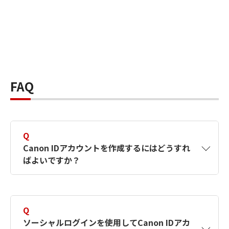
FAQ
Q
Canon IDアカウントを作成するにはどうすれ
ばよいですか？
A
Canon IDアカウントは、氏名、メールアドレス
とパスワードを入力して作成できます。ソーシ
Q
ャルログインを使用して作成することもできま
ソーシャルログインを使用してCanon IDアカ
す。詳しい作成方法は
【カメラ】Canon IDとは