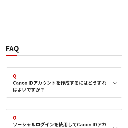
FAQ
Q
Canon IDアカウントを作成するにはどうすれ
ばよいですか？
A
Canon IDアカウントは、氏名、メールアドレス
とパスワードを入力して作成できます。ソーシ
Q
ャルログインを使用して作成することもできま
ソーシャルログインを使用してCanon IDアカ
す。詳しい作成方法は
【カメラ】Canon IDとは