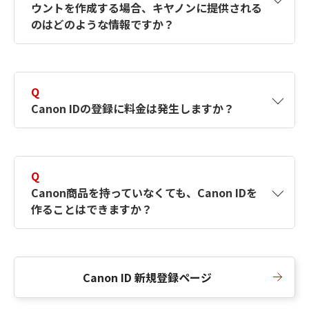
ウントを作成する場合、キヤノンに提供される
何ですか？Canon IDの作成方法は？
をご確認く
のはどのような情報ですか？
ださい。
A
キヤノンはメールアドレスと一部の情報（お客
さまが共有設定しているもの）をお客さまが選
Q
択したサービスから取得します。アカウントを
Canon IDの登録に料金は発生しますか？
簡単に作成できるように、この情報を使用して
Canon IDの登録フォームを入力します。
A
Canon IDの登録には料金は発生しません。
Q
Canon商品を持っていなくても、Canon IDを
作ることはできますか？
A
Canon商品をお持ちでなくても、Canon IDを作
ることができます。
Canon ID 新規登録ページ