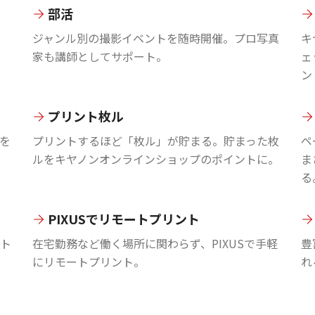
部活
ジャンル別の撮影イベントを随時開催。プロ写真
キ
家も講師としてサポート。
ェ
ン
プリント枚ル
を
プリントするほど「枚ル」が貯まる。貯まった枚
ペ
ルをキヤノンオンラインショップのポイントに。
ま
る
PIXUSでリモートプリント
ント
在宅勤務など働く場所に関わらず、PIXUSで手軽
豊
にリモートプリント。
れ