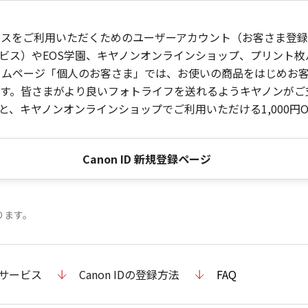
ービスをご利用いただくためのユーザーアカウント（お客さま登録情
ビス）やEOS学園、キヤノンオンラインショップ、プリント
ンホームページ「個人のお客さま」では、お使いの商品をはじめ
。皆さまがより良いフォトライフを送れるようキヤノンがご支援
、キヤノンオンラインショップでご利用いただける1,000円O
Canon ID 新規登録ページ
ります。
のサービス
Canon IDの登録方法
FAQ