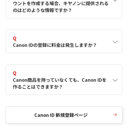
ウントを作成する場合、キヤノンに提供される
何ですか？Canon IDの作成方法は？
をご確認く
のはどのような情報ですか？
ださい。
A
キヤノンはメールアドレスと一部の情報（お客
さまが共有設定しているもの）をお客さまが選
Q
択したサービスから取得します。アカウントを
Canon IDの登録に料金は発生しますか？
簡単に作成できるように、この情報を使用して
Canon IDの登録フォームを入力します。
A
Canon IDの登録には料金は発生しません。
Q
Canon商品を持っていなくても、Canon IDを
作ることはできますか？
A
Canon商品をお持ちでなくても、Canon IDを作
ることができます。
Canon ID 新規登録ページ