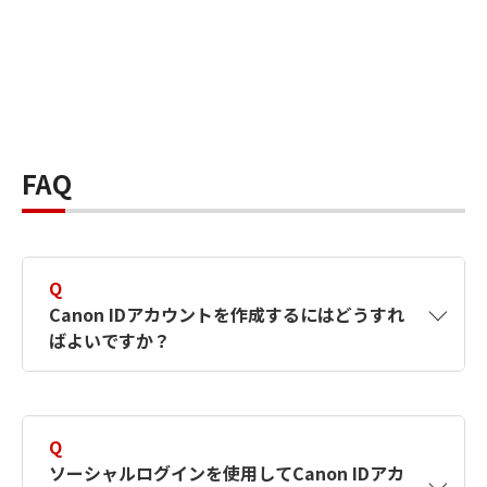
FAQ
Q
Canon IDアカウントを作成するにはどうすれ
ばよいですか？
A
Canon IDアカウントは、氏名、メールアドレス
とパスワードを入力して作成できます。ソーシ
Q
ャルログインを使用して作成することもできま
ソーシャルログインを使用してCanon IDアカ
す。詳しい作成方法は
【カメラ】Canon IDとは